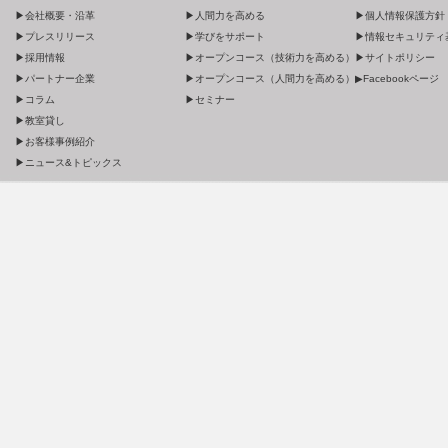
▶会社概要・沿革
▶人間力を高める
▶個人情報保護方針
▶プレスリリース
▶学びをサポート
▶情報セキュリティ
▶採用情報
▶オープンコース（技術力を高める）
▶サイトポリシー
▶パートナー企業
▶オープンコース（人間力を高める）
▶Facebookページ
▶コラム
▶セミナー
▶教室貸し
▶お客様事例紹介
▶ニュース&トピックス