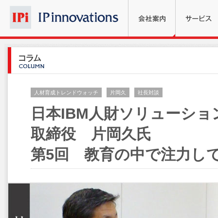
人材育成トレンドウォッチ
片岡久
社長対談
日本IBM人財ソリューショ
取締役 片岡久氏
第5回 教育の中で注力し